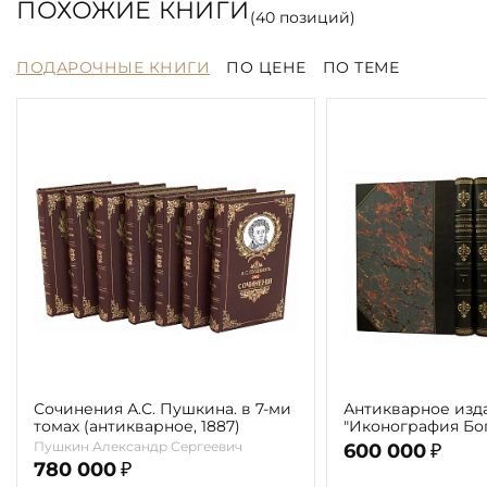
ПОХОЖИЕ КНИГИ
(
40
позиций)
ПОДАРОЧНЫЕ КНИГИ
ПО ЦЕНЕ
ПО ТЕМЕ
Сочинения А.С. Пушкина. в 7-ми
Антикварное изд
томах (антикварное, 1887)
"Иконография Бог
г. (в 2-х томах с 
Пушкин Александр Сергеевич
600 000
₽
автора)
780 000
₽