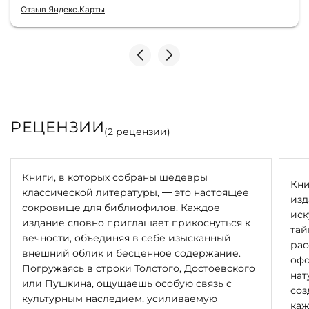
консультантами до качества самих книг.
Отзыв Яндекс.Карты
Однозначно рекомендую
РЕЦЕНЗИИ
(
2
рецензии)
Книги, в которых собраны шедевры
Кни
классической литературы, — это настоящее
изд
сокровище для библиофилов. Каждое
иск
издание словно приглашает прикоснуться к
тай
вечности, объединяя в себе изысканный
рас
внешний облик и бесценное содержание.
офо
Погружаясь в строки Толстого, Достоевского
нат
или Пушкина, ощущаешь особую связь с
соз
культурным наследием, усиливаемую
каж