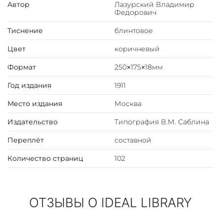
семье Л.Н. Толстого. Впечатления от личных встреч с
Автор
Лазурский Владимир
Федорович
писателем нашли отражение в данном издании.
Тиснение
блинтовое
Цвет
коричневый
Формат
250×175×18мм
Год издания
1911
Место издания
Москва
Издательство
Типография В.М. Саблина
Переплёт
составной
Количество страниц
102
ОТЗЫВЫ О IDEAL LIBRARY