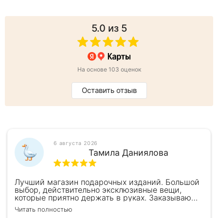
5.0
из 5
На основе 103 оценок
Оставить отзыв
6 августа 2026
Тамила Даниялова
Лучший магазин подарочных изданий. Большой
выбор, действительно эксклюзивные вещи,
которые приятно держать в руках. Заказываю
здесь уже второй раз для бизнес-партнеров,
Читать полностью
всегда всё безупречно — от общения с