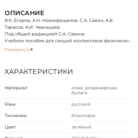
ОПИСАНИЕ
В.К. Егоров, А.Н. Новокрещенов, С.А. Савин, А.В.
Тарасов, А.И. Чернышев.
Под общей редакцией С.А. Савина
Учебное пособие для секций коллективов физической
культуры.
Развернуть
Издание книги «Хоккей с шайбой» представляет собой
учебное пособие для спортивных секций, выпущенное
в 1953 году. Книга предназначалась для инструкторов и
ХАРАКТЕРИСТИКИ
тренеров, работавших с хоккейными коллективами, а
при ее создании авторы руководствовались
Материал
кожа, дизайнерская
передовым опытом тренерской работы с ведущими
бумага
хоккейными командами СССР.
Язык
русский
Тиснение
блинтовое
Цвет
зелёный