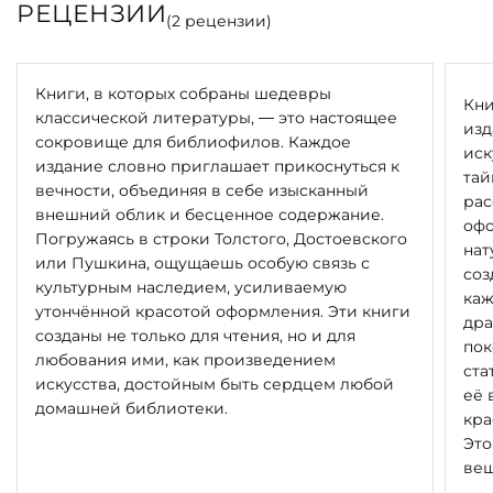
РЕЦЕНЗИИ
(
2
рецензии)
Книги, в которых собраны шедевры
Кни
классической литературы, — это настоящее
изд
сокровище для библиофилов. Каждое
иск
издание словно приглашает прикоснуться к
тай
вечности, объединяя в себе изысканный
рас
внешний облик и бесценное содержание.
офо
Погружаясь в строки Толстого, Достоевского
нат
или Пушкина, ощущаешь особую связь с
соз
культурным наследием, усиливаемую
каж
утончённой красотой оформления. Эти книги
дра
созданы не только для чтения, но и для
пок
любования ими, как произведением
ста
искусства, достойным быть сердцем любой
её 
домашней библиотеки.
кра
Это
вещ