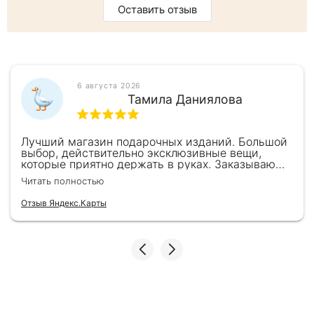
Оставить отзыв
6 августа 2026
Тамила Даниялова
Лучший магазин подарочных изданий. Большой
выбор, действительно эксклюзивные вещи,
которые приятно держать в руках. Заказываю
здесь уже второй раз для бизнес-партнеров,
Читать полностью
всегда всё безупречно — от общения с
консультантами до качества самих книг.
Отзыв Яндекс.Карты
Однозначно рекомендую