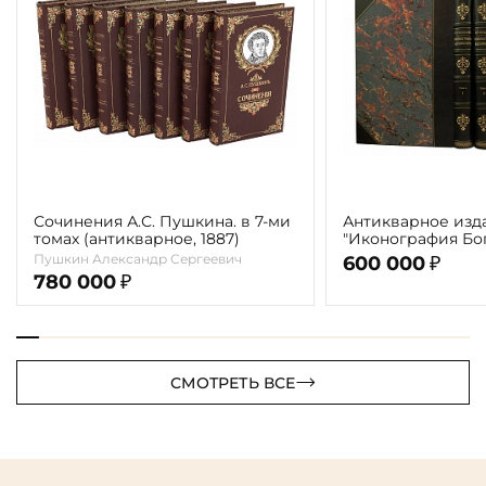
Сочинения А.С. Пушкина. в 7-ми
Антикварное изд
томах (антикварное, 1887)
"Иконография Бог
г. (в 2-х томах с 
Пушкин Александр Сергеевич
600 000
₽
автора)
780 000
₽
СМОТРЕТЬ ВСЕ