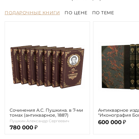
ПОДАРОЧНЫЕ КНИГИ
ПО ЦЕНЕ
ПО ТЕМЕ
Сочинения А.С. Пушкина. в 7-ми
Антикварное изд
томах (антикварное, 1887)
"Иконография Бог
г. (в 2-х томах с 
Пушкин Александр Сергеевич
600 000
₽
автора)
780 000
₽