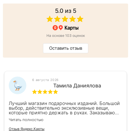
5.0
из 5
На основе 103 оценок
Оставить отзыв
6 августа 2026
Тамила Даниялова
Лучший магазин подарочных изданий. Большой
выбор, действительно эксклюзивные вещи,
которые приятно держать в руках. Заказываю
здесь уже второй раз для бизнес-партнеров,
Читать полностью
всегда всё безупречно — от общения с
консультантами до качества самих книг.
Отзыв Яндекс.Карты