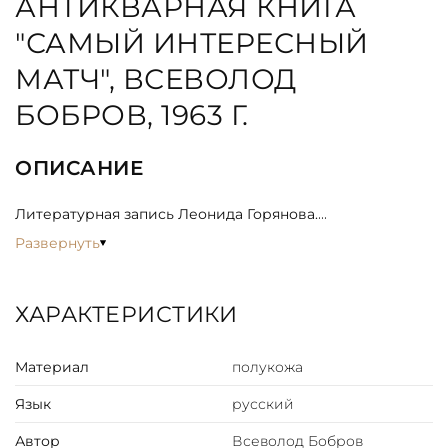
АНТИКВАРНАЯ КНИГА
"САМЫЙ ИНТЕРЕСНЫЙ
МАТЧ", ВСЕВОЛОД
БОБРОВ, 1963 Г.
ОПИСАНИЕ
Литературная запись Леонида Горянова.
Развернуть
Книга заслуженного мастера спорта В. Боброва "Самый
интересный матч" - мемуары одного из самых
выдающихся советских спортсменов - футболиста и
ХАРАКТЕРИСТИКИ
хоккеиста.
Материал
полукожа
В. Бобров много лет входил в сборные команды страны
по футболу и хоккею, участвовал в крупнейших
Язык
русский
международных встречах.
Автор
Всеволод Бобров