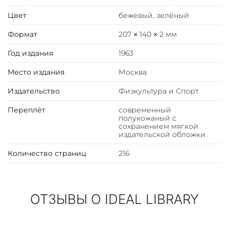
В своей книге Бобров перелистывает славные
страницы истории наиболее популярных в нашей
Цвет
бежевый, зелёный
стране видов спорта, вспоминает о своих товарищах -
Формат
207 × 140 × 2 мм
выдающихся футболистах и хоккеистах.
Год издания
1963
В. Бобров отнюдь не ограничивается лишь
изложением истории, он делает интересные выводы,
Место издания
Москва
обобщения, дает меткие характеристики, которые в
Издательство
Физкультура и Спорт
устах такого замечательного мастера приобретают
особую ценность.
Переплёт
современный
полукожаный с
сохранением мягкой
издательской обложки
Количество страниц
216
ОТЗЫВЫ О IDEAL LIBRARY