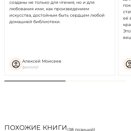
созданы не только для чтения, но и для
пок
любования ими, как произведением
ста
искусства, достойным быть сердцем любой
её 
домашней библиотеки.
кра
Это
вещ
Алексей Моисеев
филолог
ПОХОЖИЕ КНИГИ
(
38
позиций)