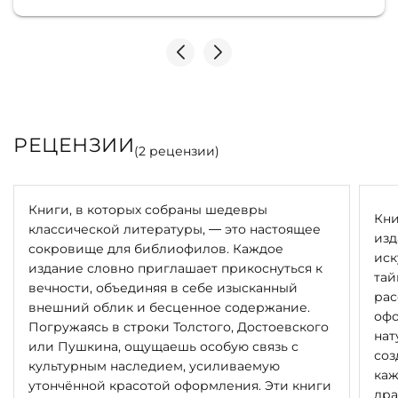
Однозначно рекомендую
РЕЦЕНЗИИ
(
2
рецензии)
Книги, в которых собраны шедевры
Кни
классической литературы, — это настоящее
изд
сокровище для библиофилов. Каждое
иск
издание словно приглашает прикоснуться к
тай
вечности, объединяя в себе изысканный
рас
внешний облик и бесценное содержание.
офо
Погружаясь в строки Толстого, Достоевского
нат
или Пушкина, ощущаешь особую связь с
соз
культурным наследием, усиливаемую
каж
утончённой красотой оформления. Эти книги
дра