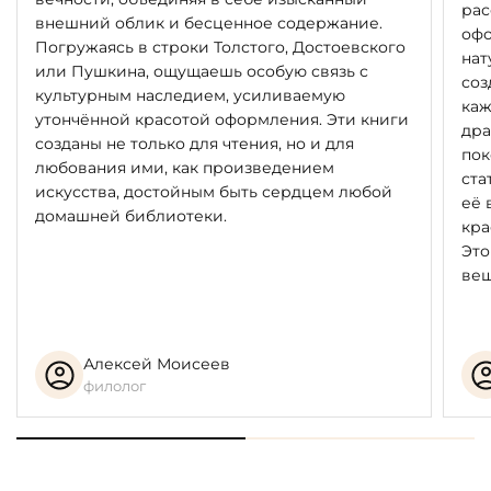
рас
внешний облик и бесценное содержание.
офо
Погружаясь в строки Толстого, Достоевского
нат
или Пушкина, ощущаешь особую связь с
соз
культурным наследием, усиливаемую
каж
утончённой красотой оформления. Эти книги
дра
созданы не только для чтения, но и для
пок
любования ими, как произведением
ста
искусства, достойным быть сердцем любой
её 
домашней библиотеки.
кра
Это
вещ
Алексей Моисеев
филолог