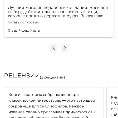
Лучший магазин подарочных изданий. Большой
выбор, действительно эксклюзивные вещи,
которые приятно держать в руках. Заказываю
здесь уже второй раз для бизнес-партнеров,
Читать полностью
всегда всё безупречно — от общения с
консультантами до качества самих книг.
Отзыв Яндекс.Карты
Однозначно рекомендую
РЕЦЕНЗИИ
(
2
рецензии)
Книги, в которых собраны шедевры
Кни
классической литературы, — это настоящее
изд
сокровище для библиофилов. Каждое
иск
издание словно приглашает прикоснуться к
тай
вечности, объединяя в себе изысканный