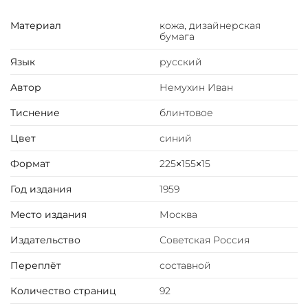
Разведка боем
Материал
кожа, дизайнерская
Лыжня с Олимпа кончается в Кортина д’Ампеццо
бумага
Лучшие, но без чемпионов
"Королева" на лыжне
Язык
русский
Бренден ведет команду
Реванш финских гонщиц
Автор
Немухин Иван
Лыжный марафон
Тиснение
блинтовое
Триумф советских гонщиков
На склонах горы Тофан
Цвет
синий
На трассах Тони Зайлер
Начало! И конец...
Формат
225×155×15
Все взоры обращены на "Италию"
Год издания
1959
Сражения продолжаются
На лыжне в Лахти
Место издания
Москва
Прицел на Скво Вэлли
Приложения
Издательство
Советская Россия
Переплёт
составной
Количество страниц
92