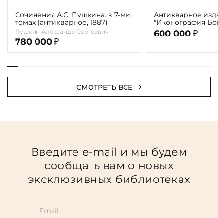
Сочинения А.С. Пушкина. в 7-ми
Антикварное изд
томах (антикварное, 1887)
"Иконография Бог
г. (в 2-х томах с 
Пушкин Александр Сергеевич
600 000
₽
автора)
780 000
₽
СМОТРЕТЬ ВСЕ
Введите e-mail и мы будем
сообщать вам о новых
эксклюзивных библиотеках