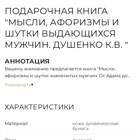
ПОДАРОЧНАЯ КНИГА
"МЫСЛИ, АФОРИЗМЫ И
ШУТКИ ВЫДАЮЩИХСЯ
МУЖЧИН. ДУШЕНКО К.В. "
АННОТАЦИЯ
Вашему вниманию предлагается книга "Мысли,
афоризмы и шутки знаменитых мужчин. От Адама до
Обамы".
Развернуть
ОПИСАНИЕ
Книга представлена в классическом переплете.
ХАРАКТЕРИСТИКИ
Цельнокожаный переплёт ручной работы, украшен
золотым и блинтовым тиснением. Текст книги
Материал
кожа, дизайнерская
напечатан на офсетной бумаге и дополнен чёрно-
бумага
белыми иллюстрациями. Обрез оформлен
художественным изображением. Ляссе из шёлковой