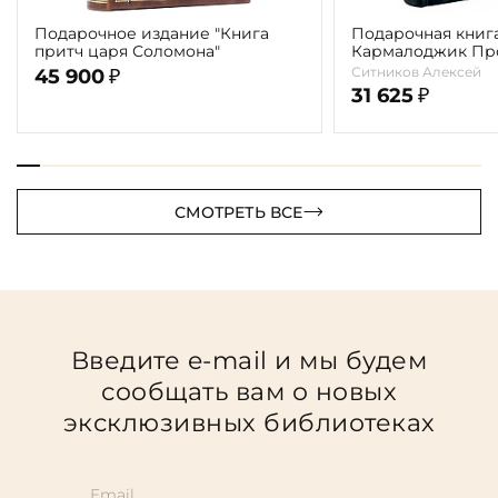
Подарочное издание "Книга
Подарочная книга
притч царя Соломона"
Кармалоджик Про
Ситникова"
Ситников Алексей
45 900
₽
31 625
₽
СМОТРЕТЬ ВСЕ
Введите e-mail и мы будем
сообщать вам о новых
эксклюзивных библиотеках