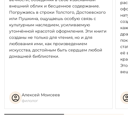
рас
внешний облик и бесценное содержание.
офо
Погружаясь в строки Толстого, Достоевского
нат
или Пушкина, ощущаешь особую связь с
соз
культурным наследием, усиливаемую
каж
утончённой красотой оформления. Эти книги
дра
созданы не только для чтения, но и для
пок
любования ими, как произведением
ста
искусства, достойным быть сердцем любой
её 
домашней библиотеки.
кра
Это
вещ
Алексей Моисеев
филолог