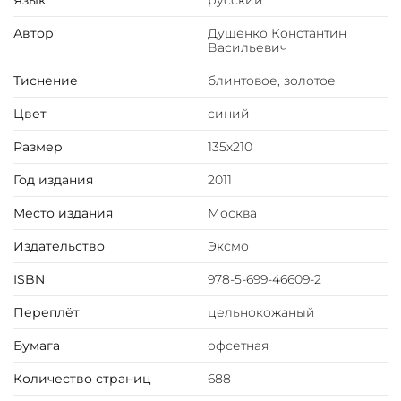
Язык
русский
ленты. Форзац цельный из дизайнерской бумаги.
Автор
Душенко Константин
Васильевич
Книга представлена в оригинальной подарочной
упаковке.
Тиснение
блинтовое, золотое
Цвет
синий
Цветовое сочетание переплёта и упаковки может
отличаться от представленных на фото.
Размер
135х210
Год издания
2011
Место издания
Москва
Издательство
Эксмо
ISBN
978-5-699-46609-2
Переплёт
цельнокожаный
Бумага
офсетная
Количество страниц
688