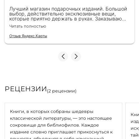
Лучший магазин подарочных изданий. Большой
выбор, действительно эксклюзивные вещи,
которые приятно держать в руках. Заказываю
здесь уже второй раз для бизнес-партнеров,
Читать полностью
всегда всё безупречно — от общения с
консультантами до качества самих книг.
Отзыв Яндекс.Карты
Однозначно рекомендую
РЕЦЕНЗИИ
(
2
рецензии)
Книги, в которых собраны шедевры
Кни
классической литературы, — это настоящее
изд
сокровище для библиофилов. Каждое
иск
издание словно приглашает прикоснуться к
тай
вечности, объединяя в себе изысканный