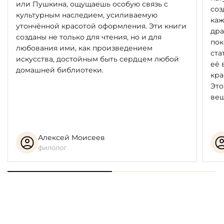
или Пушкина, ощущаешь особую связь с
соз
культурным наследием, усиливаемую
каж
утончённой красотой оформления. Эти книги
дра
созданы не только для чтения, но и для
пок
любования ими, как произведением
ста
искусства, достойным быть сердцем любой
её 
домашней библиотеки.
кра
Это
вещ
Алексей Моисеев
филолог