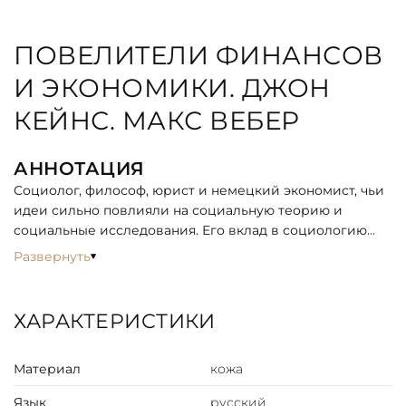
ПОВЕЛИТЕЛИ ФИНАНСОВ
И ЭКОНОМИКИ. ДЖОН
КЕЙНС. МАКС ВЕБЕР
АННОТАЦИЯ
Социолог, философ, юрист и немецкий экономист, чьи
идеи сильно повлияли на социальную теорию и
социальные исследования. Его вклад в социологию
огромен и продолжает влиять на интеллектуальные
Развернуть
умы, поэтому он считается отцом современной
социологии.
ХАРАКТЕРИСТИКИ
Основная интеллектуальная задача Вебера
заключалась в том, чтобы увидеть процессы
Материал
кожа
секуляризации, рационализации и разочарования,
которые он связывал с появлением современности и
Язык
русский