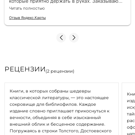
которые приятно держать в руках. Заказываю
быть именным) в комплекте. Цветовое сочетание
здесь уже второй раз для бизнес-партнеров,
Читать полностью
всегда всё безупречно — от общения с
переплёта и упаковки может отличаться от
консультантами до качества самих книг.
представленных на фото.
Отзыв Яндекс.Карты
Однозначно рекомендую
.
РЕЦЕНЗИИ
(
2
рецензии)
Книги, в которых собраны шедевры
Кни
классической литературы, — это настоящее
изд
сокровище для библиофилов. Каждое
иск
издание словно приглашает прикоснуться к
тай
вечности, объединяя в себе изысканный
рас
внешний облик и бесценное содержание.
офо
Погружаясь в строки Толстого, Достоевского
нат