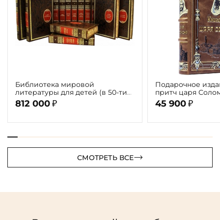
Библиотека мировой
Подарочное изда
литературы для детей (в 50-ти
притч царя Соло
томах 58 книг)
812 000
45 900
₽
₽
СМОТРЕТЬ ВСЕ