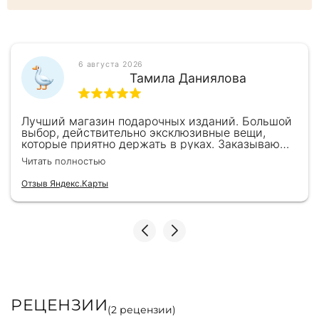
6 августа 2026
Тамила Даниялова
Лучший магазин подарочных изданий. Большой
выбор, действительно эксклюзивные вещи,
которые приятно держать в руках. Заказываю
здесь уже второй раз для бизнес-партнеров,
Читать полностью
всегда всё безупречно — от общения с
консультантами до качества самих книг.
Отзыв Яндекс.Карты
Однозначно рекомендую
РЕЦЕНЗИИ
(
2
рецензии)