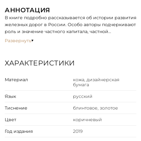
АННОТАЦИЯ
В книге подробно рассказывается об истории развития
железных дорог в России. Особо авторы подчеркивают
роль и значение частного капитала, частной
инициативы в быстром развитии перспективного
Развернуть
транспорта в России.
ОПИСАНИЕ
ХАРАКТЕРИСТИКИ
Богато оформленное репринтное собрание,
представлено в подарочном издании. Французский
Материал
кожа, дизайнерская
цельнокожаный переплёт ручной работы, украшен
бумага
цветной кожаной вставкой, а также блинтовым и
золотым тиснением. Корешок декорирован бинтами.
Язык
русский
Текст книги напечатан на бумаге Palatina Avorio 100
Тиснение
блинтовое, золотое
Австрийского производства . Обрез оформлен в
технике торшонирование. Ляссе из шёлковой ленты.
Цвет
коричневый
Форзац цельный из дизайнерской бумаги. Дублюра
окатана золотом. Футляр кожаный, вдохновлён
Год издания
2019
дизайном книги.