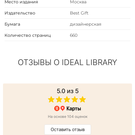
Место издания
Москва
Книга представлена в оригинальном подарочном
коробе, перчатки и, по желанию, сертификат (может
Издательство
Best Gift
быть именным) в комплекте. Цветовое сочетание
переплёта и упаковки может отличаться от
Бумага
дизайнерская
представленных на фото.
Количество страниц
660
ОТЗЫВЫ О IDEAL LIBRARY
5.0
из 5
На основе 104 оценок
Оставить отзыв