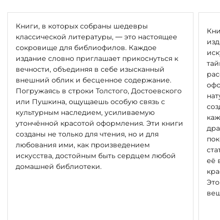
Книги, в которых собраны шедевры
Кни
классической литературы, — это настоящее
изд
сокровище для библиофилов. Каждое
иск
издание словно приглашает прикоснуться к
тай
вечности, объединяя в себе изысканный
рас
внешний облик и бесценное содержание.
офо
Погружаясь в строки Толстого, Достоевского
нат
или Пушкина, ощущаешь особую связь с
соз
культурным наследием, усиливаемую
каж
утончённой красотой оформления. Эти книги
дра
созданы не только для чтения, но и для
пок
любования ими, как произведением
ста
искусства, достойным быть сердцем любой
её 
домашней библиотеки.
кра
Это
вещ