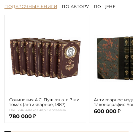
ПОДАРОЧНЫЕ КНИГИ
ПО АВТОРУ
ПО ЦЕНЕ
Сочинения А.С. Пушкина. в 7-ми
Антикварное изд
томах (антикварное, 1887)
"Иконография Бог
г. (в 2-х томах с 
Пушкин Александр Сергеевич
600 000
₽
автора)
780 000
₽