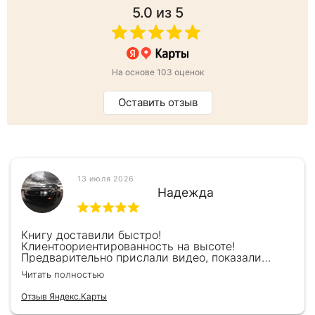
5.0
из 5
На основе 103 оценок
Оставить отзыв
13 июля 2026
Надежда
Книгу доставили быстро!
Клиентоориентированность на высоте!
Предварительно прислали видео, показали
книжку, быстро отправили и положили
Читать полностью
подарочек) Спасибо!!!
Отзыв Яндекс.Карты