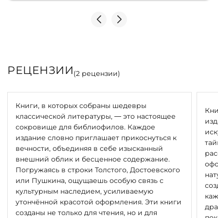
РЕЦЕНЗИИ
(
2
рецензии)
Книги, в которых собраны шедевры
Кни
классической литературы, — это настоящее
изд
сокровище для библиофилов. Каждое
иск
издание словно приглашает прикоснуться к
тай
вечности, объединяя в себе изысканный
рас
внешний облик и бесценное содержание.
офо
Погружаясь в строки Толстого, Достоевского
нат
или Пушкина, ощущаешь особую связь с
соз
культурным наследием, усиливаемую
каж
утончённой красотой оформления. Эти книги
дра
созданы не только для чтения, но и для
пок