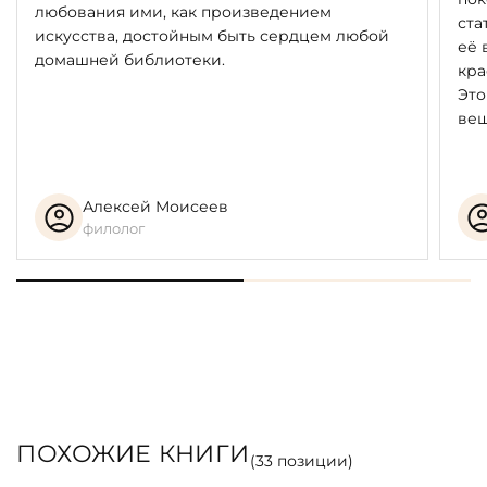
любования ими, как произведением
ста
искусства, достойным быть сердцем любой
её 
домашней библиотеки.
кра
Это
вещ
Алексей Моисеев
филолог
ПОХОЖИЕ КНИГИ
(
33
позиции)