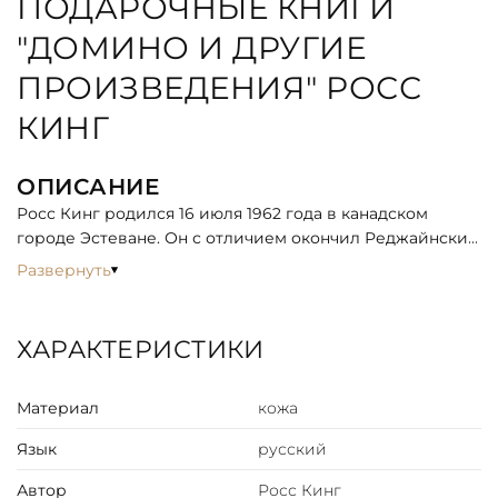
ПОДАРОЧНЫЕ КНИГИ
"ДОМИНО И ДРУГИЕ
ПРОИЗВЕДЕНИЯ" РОСС
КИНГ
ОПИСАНИЕ
Росс Кинг родился 16 июля 1962 года в канадском
городе Эстеване. Он с отличием окончил Реджайнский
университет, стал бакалавром искусств по английской
Развернуть
литературе, но продолжил обучение, чтобы защитить
магистерскую диссертацию, посвященную поэту
Томасу Стернзу Элиоту. После этого уехал в Торонто,
ХАРАКТЕРИСТИКИ
где в Йоркском университете получил докторскую
степень.
Материал
кожа
В начале 1990-х годов Кинг уехал в Англию, где стал
научным сотрудником Университетского колледжа
Язык
русский
Лондона. Одновременно с этим он начал работать над
книгой и в 1995 году опубликовал дебютный роман под
Автор
Росс Кинг