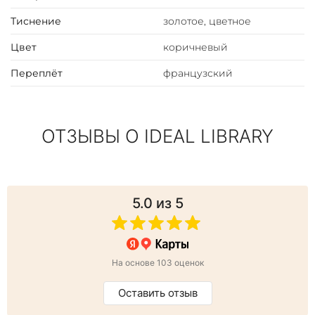
названием «Домино». Это произведение открыло Россу
путь в профессиональную литературу.
Тиснение
золотое, цветное
Цвет
коричневый
Переплёт
французский
ОТЗЫВЫ О IDEAL LIBRARY
5.0
из 5
На основе 103 оценок
Оставить отзыв