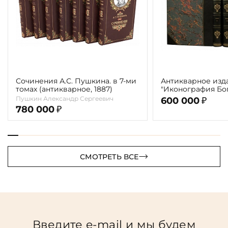
Сочинения А.С. Пушкина. в 7-ми
Антикварное изд
томах (антикварное, 1887)
"Иконография Бог
г. (в 2-х томах с 
Пушкин Александр Сергеевич
600 000
₽
автора)
780 000
₽
СМОТРЕТЬ ВСЕ
Введите e-mail и мы будем