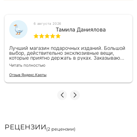
6 августа 2026
Тамила Даниялова
Лучший магазин подарочных изданий. Большой
выбор, действительно эксклюзивные вещи,
которые приятно держать в руках. Заказываю
здесь уже второй раз для бизнес-партнеров,
Читать полностью
всегда всё безупречно — от общения с
консультантами до качества самих книг.
Отзыв Яндекс.Карты
Однозначно рекомендую
РЕЦЕНЗИИ
(
2
рецензии)