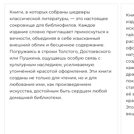
Книги, в которых собраны шедевры
Кни
классической литературы, — это настоящее
изд
сокровище для библиофилов. Каждое
иск
издание словно приглашает прикоснуться к
тай
вечности, объединяя в себе изысканный
рас
внешний облик и бесценное содержание.
офо
Погружаясь в строки Толстого, Достоевского
нат
или Пушкина, ощущаешь особую связь с
соз
культурным наследием, усиливаемую
каж
утончённой красотой оформления. Эти книги
дра
созданы не только для чтения, но и для
пок
любования ими, как произведением
ста
искусства, достойным быть сердцем любой
её 
домашней библиотеки.
кра
Это
вещ