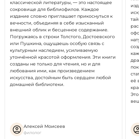
классической литературы, — это настоящее
изд
сокровище для библиофилов. Каждое
иск
издание словно приглашает прикоснуться к
тай
вечности, объединяя в себе изысканный
рас
внешний облик и бесценное содержание.
офо
Погружаясь в строки Толстого, Достоевского
нат
или Пушкина, ощущаешь особую связь с
соз
культурным наследием, усиливаемую
каж
утончённой красотой оформления. Эти книги
дра
созданы не только для чтения, но и для
пок
любования ими, как произведением
ста
искусства, достойным быть сердцем любой
её 
домашней библиотеки.
кра
Это
вещ
Алексей Моисеев
филолог