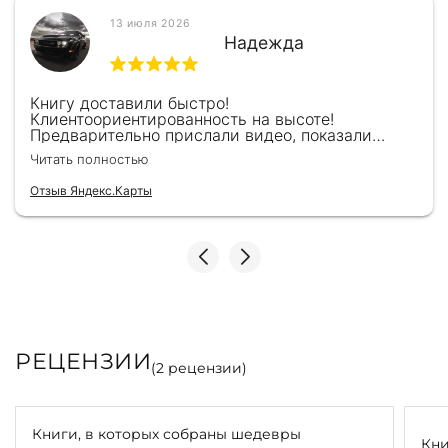
13 июля 2026
Надежда
Книгу доставили быстро!
Клиентоориентированность на высоте!
Предварительно прислали видео, показали
книжку, быстро отправили и положили
Читать полностью
подарочек) Спасибо!!!
Отзыв Яндекс.Карты
РЕЦЕНЗИИ
(
2
рецензии)
Книги, в которых собраны шедевры
Кни