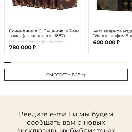
Сочинения А.С. Пушкина. в 7-ми
Антикварное изд
томах (антикварное, 1887)
"Иконография Бог
г. (в 2-х томах с 
Пушкин Александр Сергеевич
600 000
₽
автора)
780 000
₽
СМОТРЕТЬ ВСЕ
Введите e-mail и мы будем
сообщать вам о новых
эксклюзивных библиотеках