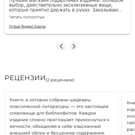
Лучший магазин подарочных изданий. Большой
выбор, действительно эксклюзивные вещи,
которые приятно держать в руках. Заказываю
здесь уже второй раз для бизнес-партнеров,
Читать полностью
всегда всё безупречно — от общения с
консультантами до качества самих книг.
Отзыв Яндекс.Карты
Однозначно рекомендую
РЕЦЕНЗИИ
(
2
рецензии)
Книги, в которых собраны шедевры
Кни
классической литературы, — это настоящее
изд
сокровище для библиофилов. Каждое
иск
издание словно приглашает прикоснуться к
тай
вечности, объединяя в себе изысканный
рас
внешний облик и бесценное содержание.