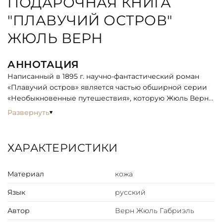
ПОДАРОЧНАЯ КНИГА
"ПЛАВУЧИЙ ОСТРОВ"
ЖЮЛЬ ВЕРН
АННОТАЦИЯ
Написанный в 1895 г. научно-фантастический роман
«Плавучий остров» является частью обширной серии
«Необыкновенные путешествия», которую Жюль Верн
начал писать в 1863 г. В эту серию вошло большинство
Развернуть
произведений писателя. В романе Верн описывает
американских миллионеров, которые решили
изолировать себя от окружающего мира и в результате
ХАРАКТЕРИСТИКИ
потерпели катастрофу. Текст романа дан в переводе Е.
Лопыревой и Н. Рыковой под редакцией Б. Вайсмана.
Материал
кожа
Иллюстрации в этом издании выполнены
замечательным художником Петром Ивановичем
Язык
русский
Луганским.
Автор
Верн Жюль Габриэль
ОПИСАНИЕ