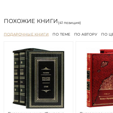
ПОХОЖИЕ КНИГИ
(
41
позиция)
ПОДАРОЧНЫЕ КНИГИ
ПО ТЕМЕ
ПО АВТОРУ
ПО Ц