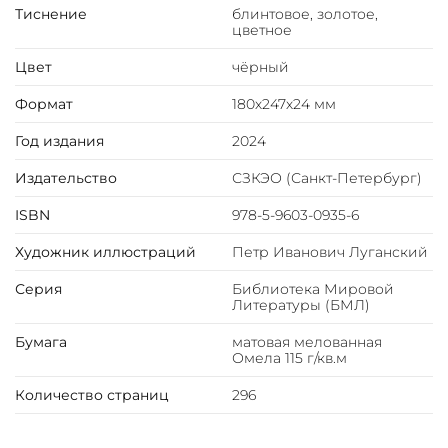
Тиснение
блинтовое, золотое,
Классический европейский переплёт ручной работы
цветное
из натуральной кожи.
Форзац из дизайнерской бумаги Malmero с тиснением
Цвет
чёрный
орнамента золотой фольгой.
Формат
180х247х24 мм
6 бинтов на корешке, ручной обработки.
Каптал золотой из натуральной кожи.
Год издания
2024
Обрез блока - золото с торшонированием.
Тиснение блинтовое, золотой и цветной фольгой.
Издательство
СЗКЭО (Санкт-Петербург)
Ляссе.
ISBN
978-5-9603-0935-6
Инкрустация кожаной вставкой с полноцветной
печатью.
Художник иллюстраций
Петр Иванович Луганский
Вес 970г
Серия
Библиотека Мировой
Литературы (БМЛ)
Бумага
матовая мелованная
Омела 115 г/кв.м
Количество страниц
296