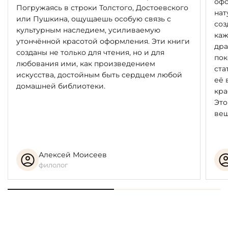
офо
Погружаясь в строки Толстого, Достоевского
нат
или Пушкина, ощущаешь особую связь с
соз
культурным наследием, усиливаемую
каж
утончённой красотой оформления. Эти книги
дра
созданы не только для чтения, но и для
пок
любования ими, как произведением
ста
искусства, достойным быть сердцем любой
её 
домашней библиотеки.
кра
Это
вещ
Алексей Моисеев
филолог