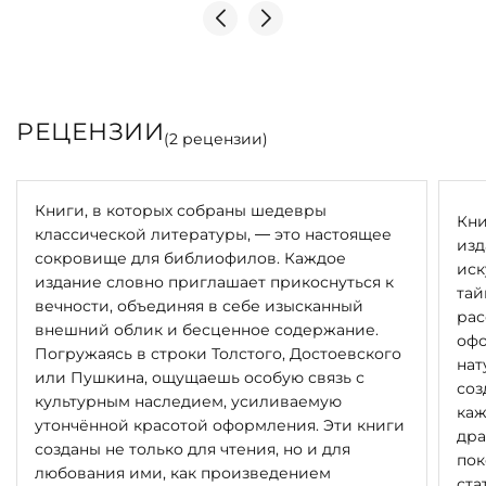
РЕЦЕНЗИИ
(
2
рецензии)
Книги, в которых собраны шедевры
Кни
классической литературы, — это настоящее
изд
сокровище для библиофилов. Каждое
иск
издание словно приглашает прикоснуться к
тай
вечности, объединяя в себе изысканный
рас
внешний облик и бесценное содержание.
офо
Погружаясь в строки Толстого, Достоевского
нат
или Пушкина, ощущаешь особую связь с
соз
культурным наследием, усиливаемую
каж
утончённой красотой оформления. Эти книги
дра
созданы не только для чтения, но и для
пок
любования ими, как произведением
ста