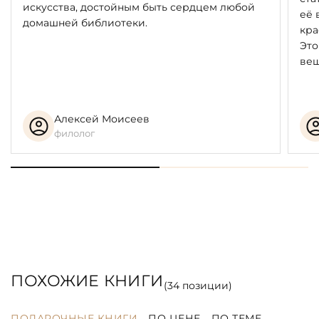
искусства, достойным быть сердцем любой
её 
домашней библиотеки.
кра
Это
вещ
Алексей Моисеев
филолог
ПОХОЖИЕ КНИГИ
(
34
позиции)
ПОДАРОЧНЫЕ КНИГИ
ПО ЦЕНЕ
ПО ТЕМЕ