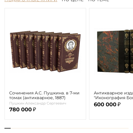
Сочинения А.С. Пушкина. в 7-ми
Антикварное изд
томах (антикварное, 1887)
"Иконография Бог
г. (в 2-х томах с 
Пушкин Александр Сергеевич
600 000
₽
автора)
780 000
₽