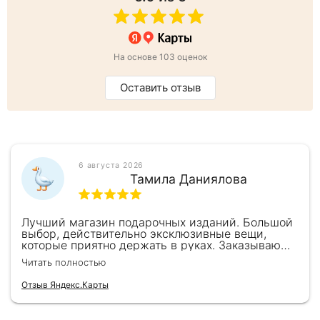
На основе 103 оценок
Оставить отзыв
6 августа 2026
Тамила Даниялова
Лучший магазин подарочных изданий. Большой
выбор, действительно эксклюзивные вещи,
которые приятно держать в руках. Заказываю
здесь уже второй раз для бизнес-партнеров,
Читать полностью
всегда всё безупречно — от общения с
консультантами до качества самих книг.
Отзыв Яндекс.Карты
Однозначно рекомендую