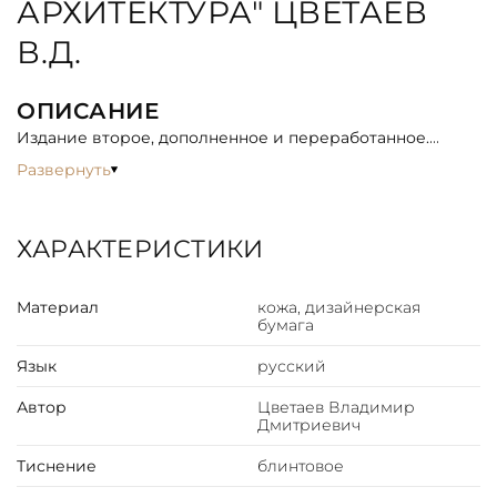
АРХИТЕКТУРА" ЦВЕТАЕВ
В.Д.
ОПИСАНИЕ
Издание второе, дополненное и переработанное.
Автор настоящего труда взял на себя задачу
Развернуть
подытожить технический опыт в промышленном
строительстве последних 4-5 лет и предложить
вниманию советских техников систематизированный
ХАРАКТЕРИСТИКИ
материал как пособие для проектирования,
производства и обучения в учебных заведениях.
Материал
кожа, дизайнерская
бумага
Язык
русский
Автор
Цветаев Владимир
Дмитриевич
Тиснение
блинтовое