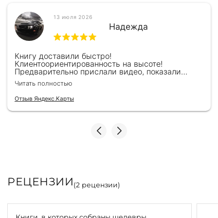
13 июля 2026
Надежда
Книгу доставили быстро!
Клиентоориентированность на высоте!
Предварительно прислали видео, показали
книжку, быстро отправили и положили
Читать полностью
подарочек) Спасибо!!!
Отзыв Яндекс.Карты
РЕЦЕНЗИИ
(
2
рецензии)
Книги, в которых собраны шедевры