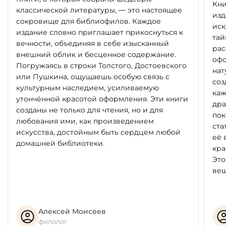
Кни
классической литературы, — это настоящее
изд
сокровище для библиофилов. Каждое
иск
издание словно приглашает прикоснуться к
тай
вечности, объединяя в себе изысканный
рас
внешний облик и бесценное содержание.
офо
Погружаясь в строки Толстого, Достоевского
нат
или Пушкина, ощущаешь особую связь с
соз
культурным наследием, усиливаемую
каж
утончённой красотой оформления. Эти книги
дра
созданы не только для чтения, но и для
пок
любования ими, как произведением
ста
искусства, достойным быть сердцем любой
её 
домашней библиотеки.
кра
Это
вещ
Алексей Моисеев
филолог