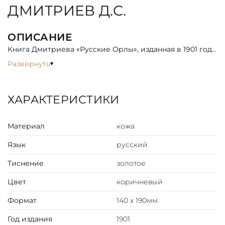
ДМИТРИЕВ Д.С.
ОПИСАНИЕ
Книга Дмитриева «Русские Орлы», изданная в 1901 году,
представляет собой сборник патриотических или
Развернуть
исторических очерков, посвященных выдающимся
личностям и героическим страницам русской военной
истории. Название «Русские Орлы» само по себе
ХАРАКТЕРИСТИКИ
метафорично, символизируя мощь, величие и
непобедимый дух русского воинства. Содержание:
Материал
кожа
Часть 1. Полоненная Москва Часть 2. Освобожденная
Москва Часть 3. Русские орлы в Париже.
Язык
русский
Тиснение
золотое
Цвет
коричневый
Формат
140 х 190мм.
Год издания
1901