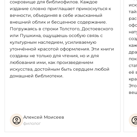
сокровище для библиофилов. Каждое
иск
издание словно приглашает прикоснуться к
тай
вечности, объединяя в себе изысканный
рас
внешний облик и бесценное содержание.
офо
Погружаясь в строки Толстого, Достоевского
нат
или Пушкина, ощущаешь особую связь с
соз
культурным наследием, усиливаемую
каж
утончённой красотой оформления. Эти книги
дра
созданы не только для чтения, но и для
пок
любования ими, как произведением
ста
искусства, достойным быть сердцем любой
её 
домашней библиотеки.
кра
Это
вещ
Алексей Моисеев
филолог