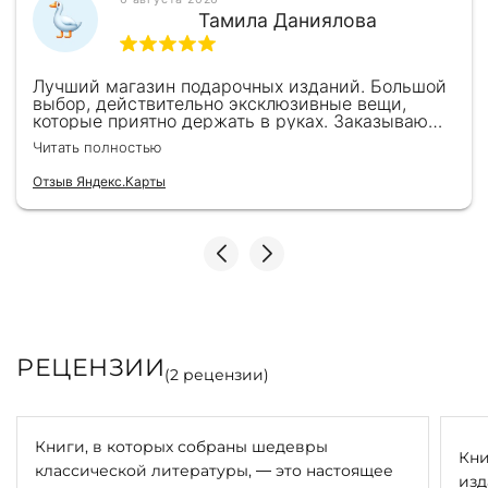
Тамила Даниялова
Лучший магазин подарочных изданий. Большой
выбор, действительно эксклюзивные вещи,
которые приятно держать в руках. Заказываю
здесь уже второй раз для бизнес-партнеров,
Читать полностью
всегда всё безупречно — от общения с
консультантами до качества самих книг.
Отзыв Яндекс.Карты
Однозначно рекомендую
РЕЦЕНЗИИ
(
2
рецензии)
Книги, в которых собраны шедевры
Кни
классической литературы, — это настоящее
изд