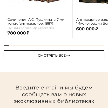
Сочинения А.С. Пушкина. в 7-ми
Антикварное изд
томах (антикварное, 1887)
"Иконография Бог
г. (в 2-х томах с 
Пушкин Александр Сергеевич
600 000
₽
автора)
780 000
₽
СМОТРЕТЬ ВСЕ
Введите e-mail и мы будем
сообщать вам о новых
эксклюзивных библиотеках