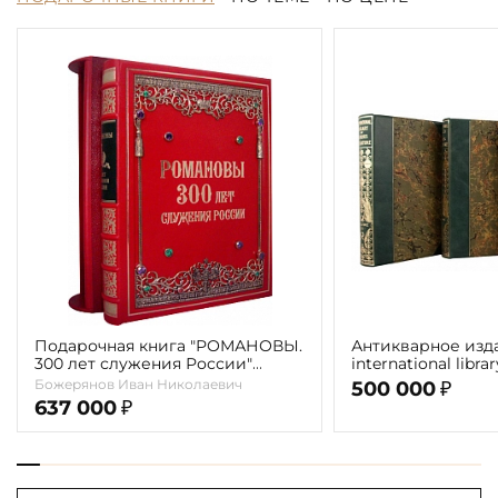
Подарочная книга "РОМАНОВЫ.
Антикварное изд
300 лет служения России"
international libra
Экземпляр № 09 ППМ.17.024
literature" 1898 г. 
Божерянов Иван Николаевич
500 000
₽
637 000
₽