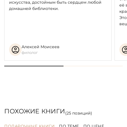
искусства, достойным быть сердцем любой
отсидел в тюрьме, а в 1906 году, когда все
её 
домашней библиотеки.
«нелояльные» власти газеты закрывались, полностью
кра
отошёл от журналистики.
Это
вещ
Алексей Моисеев
филолог
ПОХОЖИЕ КНИГИ
(
25
позиций)
ПОДАРОЧНЫЕ КНИГИ
ПО ТЕМЕ
ПО ЦЕНЕ