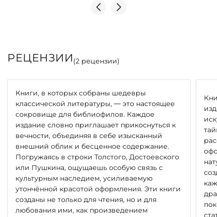
законов и распоряжений.
Николай Владимирович Ремезов (1855/1857–1915)
провёл детство и получил специальность в Уфе;
работал землемером, занимаясь размежеванием
земель. В начале 1880-х гг. стал публиковать в казанских
РЕЦЕНЗИИ
(
2
рецензии)
газетах разоблачительные материалы о земельных
махинациях в Уфимской губернии. В 1884 году из-за
поступавших в его адрес угроз покинул Уфу,
Книги, в которых собраны шедевры
перебравшись сначала в Петербург, потом на
Кни
классической литературы, — это настоящее
Смоленщину.
изд
сокровище для библиофилов. Каждое
иск
издание словно приглашает прикоснуться к
Первая книга Ремезова «Земля и люди Уфимской
тай
вечности, объединяя в себе изысканный
губернии» (1887) имела шумный скандальный успех.
рас
внешний облик и бесценное содержание.
Вторая книга, «Очерки из жизни дикой Башкирии»,
офо
Погружаясь в строки Толстого, Достоевского
сделала его ещё более знаменитым публицистом, но
нат
или Пушкина, ощущаешь особую связь с
стабильной работы и дохода не обеспечила, поэтому он
соз
культурным наследием, усиливаемую
уехал во Владивосток, где наконец стал издавать
каж
утончённой красотой оформления. Эти книги
собственную газету. Газета Ремезова «Владивосток»
дра
созданы не только для чтения, но и для
противостояла полиции, городской управе,
пок
любования ими, как произведением
губернатору, военным властям. За свои публикации он
ста