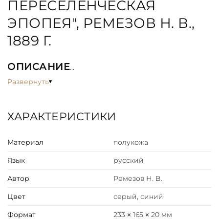
ПЕРЕСЕЛЕНЧЕСКАЯ
ЭПОПЕЯ", РЕМЕЗОВ Н. В.,
1889 Г.
ОПИСАНИЕ
Развернуть
Собрание очерков публициста Николая Васильевича
Ремезова.
ХАРАКТЕРИСТИКИ
Из оглавления:
Материал
полукожа
Общее положение переселенцев
Переселенческий вопрос в Уфе и отношение к нему
Язык
русский
местного общества
Уфимская администрация в переселенческом вопросе
Автор
Ремезов Н. В.
Крестьянские поземельные товарищества
Деревня Расстреляева и ее мирские порядки
Цвет
серый, синий
Поземельные меры в Уфимской губернии.
Формат
233 × 165 × 20 мм
Редкое издание.