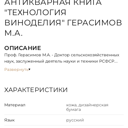
АНТИКВАРНАЯ КНИГА
"ТЕХНОЛОГИЯ
ВИНОДЕЛИЯ" ГЕРАСИМОВ
М.А.
ОПИСАНИЕ
Проф. Герасимов М.А. - Доктор сельскохозяйственных
наук, заслуженный деятель науки и техники РСФСР.
Издание состоит из двух частей — общей и
Развернуть
специальной технологии виноделия.
В первой части — общей технологии и виноделия —
дано описание и обоснование всех технологических
ХАРАКТЕРИСТИКИ
операций, применяемых при изготовлении
виноградного вина, начиная со сбора винограда и
Материал
кожа, дизайнерская
кончая выпуском готового продукта.
бумага
К первой части отнесено также описание болезней,
пороков и недостатков вина и методов лечения
Язык
русский
больных вин и исправление порочных.