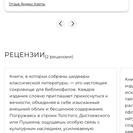
консультантами до качества самих книг.
Отзыв Яндекс.Карты
Однозначно рекомендую
РЕЦЕНЗИИ
(
2
рецензии)
Книги, в которых собраны шедевры
Кни
классической литературы, — это настоящее
изд
сокровище для библиофилов. Каждое
иск
издание словно приглашает прикоснуться к
тай
вечности, объединяя в себе изысканный
рас
внешний облик и бесценное содержание.
офо
Погружаясь в строки Толстого, Достоевского
нат
или Пушкина, ощущаешь особую связь с
соз
культурным наследием, усиливаемую
каж