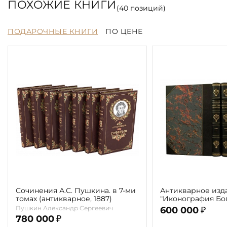
ПОХОЖИЕ КНИГИ
(
40
позиций)
ПОДАРОЧНЫЕ КНИГИ
ПО ЦЕНЕ
Сочинения А.С. Пушкина. в 7-ми
Антикварное изд
томах (антикварное, 1887)
"Иконография Бог
г. (в 2-х томах с 
Пушкин Александр Сергеевич
600 000
₽
автора)
780 000
₽