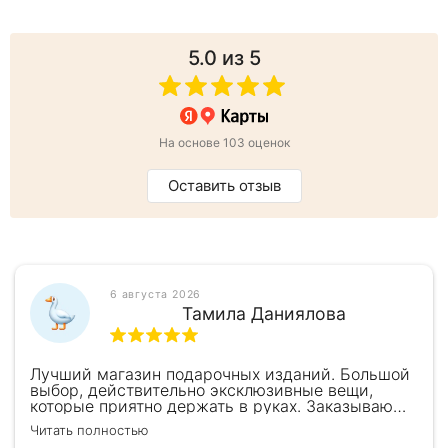
5.0
из 5
На основе 103 оценок
Оставить отзыв
6 августа 2026
Тамила Даниялова
Лучший магазин подарочных изданий. Большой
выбор, действительно эксклюзивные вещи,
которые приятно держать в руках. Заказываю
здесь уже второй раз для бизнес-партнеров,
Читать полностью
всегда всё безупречно — от общения с