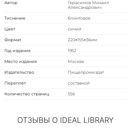
Вторая часть учебника — специальная технология
Автор
Герасимов Михаил
Александрович
виноделия — содержит описание специальных
технологических процессов выработки вин различных
Тиснение
блинтовое
типов и коньяков.
Ко второй части отнесена также технология
Цвет
синий
переработки отходов виноделия.
Формат
220×155×36мм
Год издания
1952
Место издания
Москва
Издательство
Пищепромиздат
Переплёт
составной
Количество страниц
556
ОТЗЫВЫ О IDEAL LIBRARY