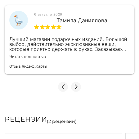
6 августа 2026
Тамила Даниялова
Лучший магазин подарочных изданий. Большой
выбор, действительно эксклюзивные вещи,
которые приятно держать в руках. Заказываю
здесь уже второй раз для бизнес-партнеров,
Читать полностью
всегда всё безупречно — от общения с
консультантами до качества самих книг.
Отзыв Яндекс.Карты
Однозначно рекомендую
РЕЦЕНЗИИ
(
2
рецензии)