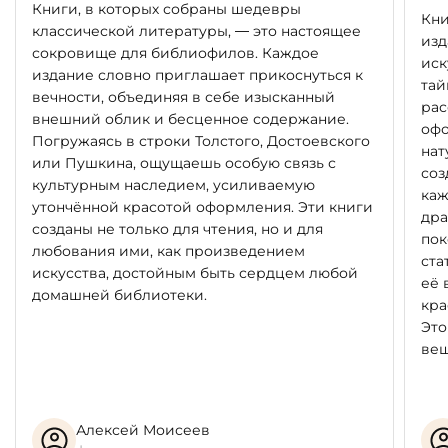
Книги, в которых собраны шедевры
Кни
классической литературы, — это настоящее
изд
сокровище для библиофилов. Каждое
иск
издание словно приглашает прикоснуться к
тай
вечности, объединяя в себе изысканный
рас
внешний облик и бесценное содержание.
офо
Погружаясь в строки Толстого, Достоевского
нат
или Пушкина, ощущаешь особую связь с
соз
культурным наследием, усиливаемую
каж
утончённой красотой оформления. Эти книги
дра
созданы не только для чтения, но и для
пок
любования ими, как произведением
ста
искусства, достойным быть сердцем любой
её 
домашней библиотеки.
кра
Это
вещ
Алексей Моисеев