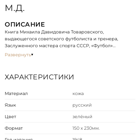
М.Д.
ОПИСАНИЕ
Книга Михаила Давидовича Товаровского,
выдающегося советского футболиста и тренера,
Заслуженного мастера спорта СССР, «Футбол»
представляет собой ценное учебное пособие,
Развернуть
изданное в 1948 году. Созданное в послевоенный
период, когда футбол уже обрел массовую
популярность в Советском Союзе, это издание было
ХАРАКТЕРИСТИКИ
призвано систематизировать и популяризировать
знания об игре среди широкой аудитории.
Материал
кожа
Язык
русский
Цвет
зелёный
Формат
150 х 230мм.
Год издания
1948