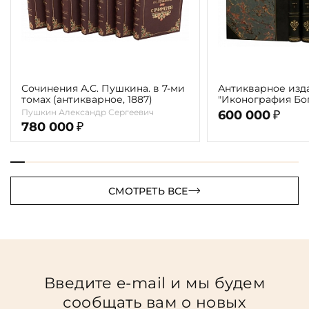
Сочинения А.С. Пушкина. в 7-ми
Антикварное изд
томах (антикварное, 1887)
"Иконография Бог
г. (в 2-х томах с 
Пушкин Александр Сергеевич
600 000
₽
автора)
780 000
₽
СМОТРЕТЬ ВСЕ
Введите e-mail и мы будем
сообщать вам о новых