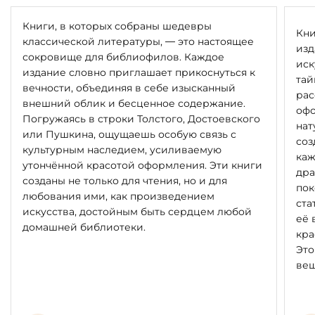
Книги, в которых собраны шедевры
Кни
классической литературы, — это настоящее
изд
сокровище для библиофилов. Каждое
иск
издание словно приглашает прикоснуться к
тай
вечности, объединяя в себе изысканный
рас
внешний облик и бесценное содержание.
офо
Погружаясь в строки Толстого, Достоевского
нат
или Пушкина, ощущаешь особую связь с
соз
культурным наследием, усиливаемую
каж
утончённой красотой оформления. Эти книги
дра
созданы не только для чтения, но и для
пок
любования ими, как произведением
ста
искусства, достойным быть сердцем любой
её 
домашней библиотеки.
кра
Это
вещ