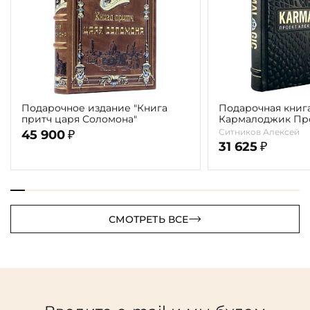
Подарочное издание "Книга
Подарочная книга
притч царя Соломона"
Кармалоджик Про
Ситникова"
Ситников Алексей
45 900
₽
31 625
₽
СМОТРЕТЬ ВСЕ