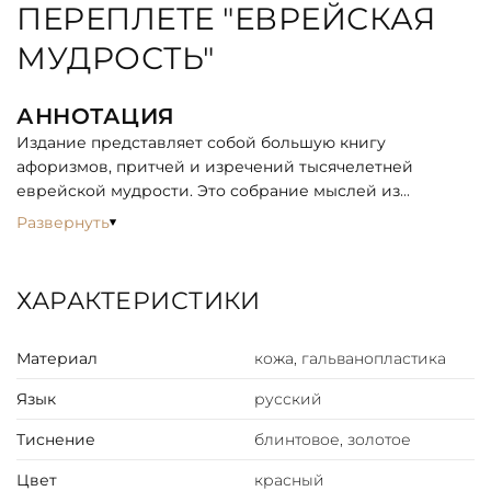
ПЕРЕПЛЕТЕ "ЕВРЕЙСКАЯ
МУДРОСТЬ"
АННОТАЦИЯ
Издание представляет собой большую книгу
афоризмов, притчей и изречений тысячелетней
еврейской мудрости. Это собрание мыслей из
священных текстов, философских, эстетических и
Развернуть
законодательных трактатов, от древности до наших
дней, а также притч и высказываний известных
деятелей
ХАРАКТЕРИСТИКИ
ОПИСАНИЕ
Материал
кожа, гальванопластика
Особенности оформления: цельнокожаный переплёт,
блинтовое золотое тиснение, декоративные накладки
Язык
русский
выполненные методом гальванопластики, золочение.
Размеры: 22 × 30 см.
Тиснение
блинтовое, золотое
Цвет
красный