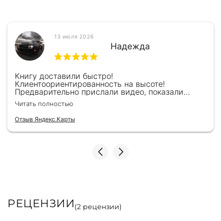
13 июля 2026
Надежда
Книгу доставили быстро!
Клиентоориентированность на высоте!
Предварительно прислали видео, показали
книжку, быстро отправили и положили
Читать полностью
подарочек) Спасибо!!!
Отзыв Яндекс.Карты
РЕЦЕНЗИИ
(
2
рецензии)