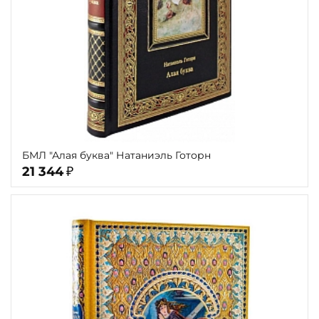
БМЛ "Алая буква" Натаниэль Готорн
21 344
₽