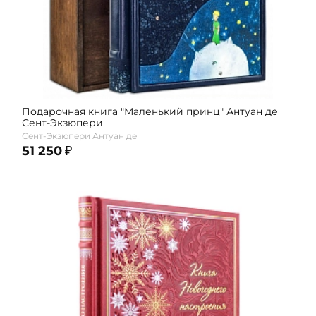
Подарочная книга "Маленький принц" Антуан де
Сент-Экзюпери
Сент-Экзюпери Антуан де
51 250
₽