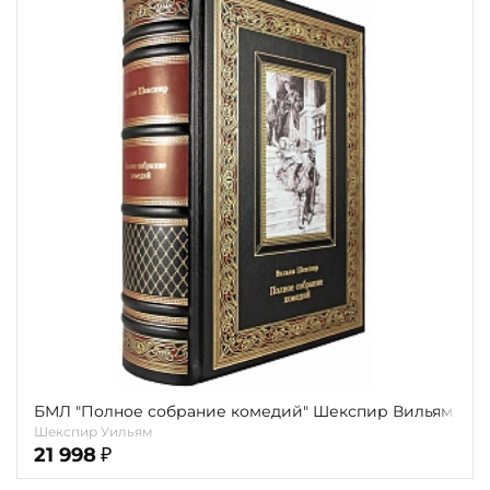
БМЛ "Полное собрание комедий" Шекспир Вильям
Шекспир Уильям
21 998
₽