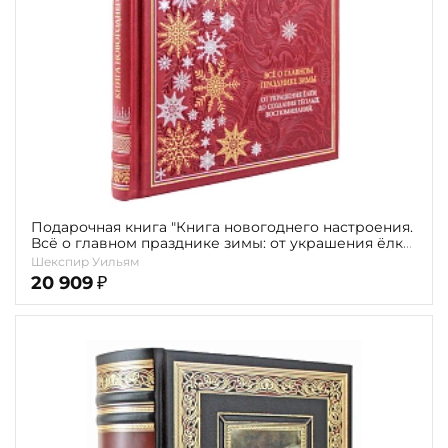
Подарочная книга "Книга новогоднего настроения.
Всё о главном празднике зимы: от украшения ёлки
до создания тёплых воспоминаний"
Шекспир Уильям
20 909
₽