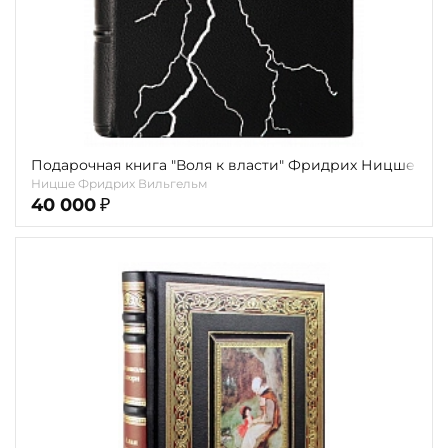
Подарочная книга "Воля к власти" Фридрих Ницше
Ницше Фридрих Вильгельм
40 000
₽