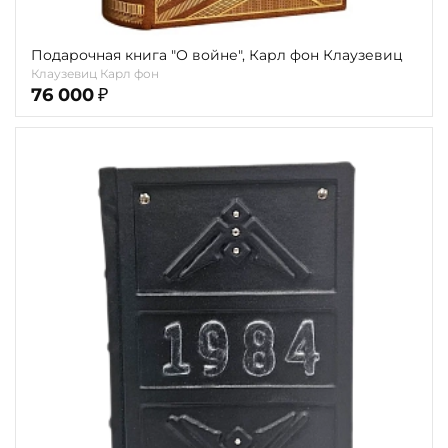
Подарочная книга "О войне", Карл фон Клаузевиц
Клаузевиц Карл фон
76 000
₽