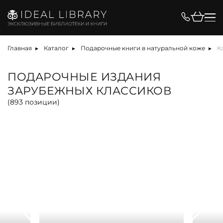
Цена, ₽
Главная
Каталог
Подарочные книги в натуральной коже
К
ПОДАРОЧНЫЕ ИЗДАНИЯ
ЗАРУБЕЖНЫХ КЛАССИКОВ
Вид
(
893
позиции)
альбом
антикварная книга
арт-объект
библиотека
карта