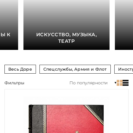
книга
Показать еще
Материал
Е
Ы К
ИСКУССТВО, МУЗЫКА,
Язык
ТЕАТР
Техника
Автор
Весь Доре
Спецслужбы, Армия и Флот
Иност
Обрез
Фильтры
По популярности
Тиснение
Цвет
Пол и возраст
Кому