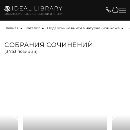
Цена, ₽
Главная
Каталог
Подарочные книги в натуральной коже
С
СОБРАНИЯ СОЧИНЕНИЙ
(
3 753
позиции)
Вид
Материал
Язык
Техника
Автор
Обрез