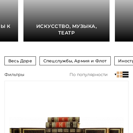
Тиснение
Цвет
Е
Ы К
ИСКУССТВО, МУЗЫКА,
Пол и возраст
ТЕАТР
Кому
Повод
Весь Доре
Спецслужбы, Армия и Флот
Иност
Религия
Фильтры
По популярности
Теги
Переплёт
Наличие