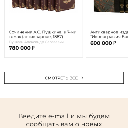
Сочинения А.С. Пушкина. в 7-ми
Антикварное изд
томах (антикварное, 1887)
"Иконография Бог
г. (в 2-х томах с 
Пушкин Александр Сергеевич
600 000
₽
автора)
780 000
₽
СМОТРЕТЬ ВСЕ
Введите e-mail и мы будем
сообщать вам о новых