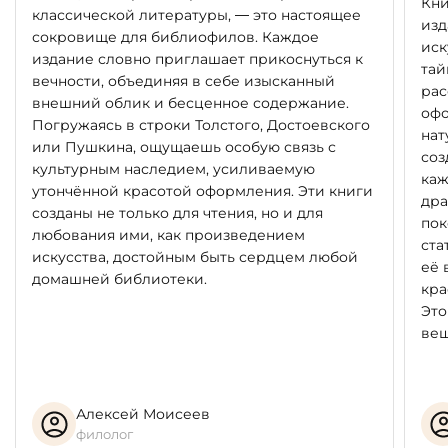
Кни
классической литературы, — это настоящее
изд
сокровище для библиофилов. Каждое
иск
издание словно приглашает прикоснуться к
тай
вечности, объединяя в себе изысканный
рас
внешний облик и бесценное содержание.
офо
Погружаясь в строки Толстого, Достоевского
нат
или Пушкина, ощущаешь особую связь с
соз
культурным наследием, усиливаемую
каж
утончённой красотой оформления. Эти книги
дра
созданы не только для чтения, но и для
пок
любования ими, как произведением
ста
искусства, достойным быть сердцем любой
её 
домашней библиотеки.
кра
Это
вещ
Алексей Моисеев
филолог