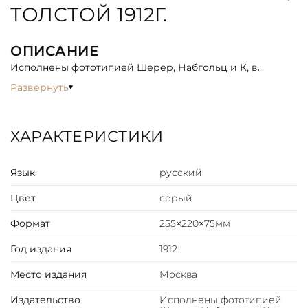
ТОЛСТОЙ 1912Г.
ОПИСАНИЕ
Исполнены фототипией Шерер, Набгольц и К, в
Москве. В пользу погорелых окрестностей Ясной
Развернуть
Поляны.
Фоторассказ о жизни Льва Николаевича Толстого с
1900 по 1910 годы. Издавался в пользу погорелых
ХАРАКТЕРИСТИКИ
крестьян окрестностей Ясной Поляны. Лев Николаевич
изображен в домашней обстановке среди семьи и
Язык
русский
друзей, за работой, на прогулках, а также альбом
содержит виды Ясной Поляны.
Цвет
серый
Формат
255×220×75мм
Год издания
1912
Место издания
Москва
Издательство
Исполнены фототипией