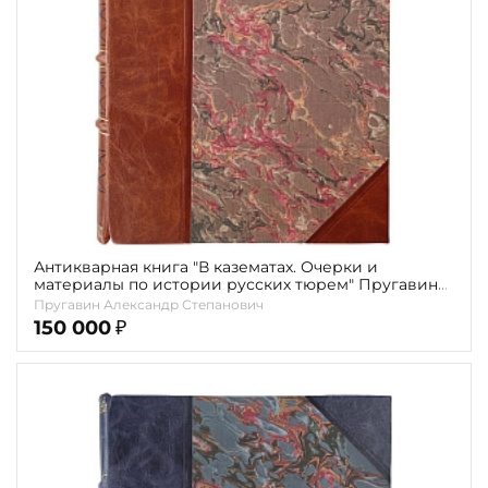
Антикварная книга "В казематах. Очерки и
материалы по истории русских тюрем" Пругавин
А.С.1909г.
Пругавин Александр Степанович
150 000
₽