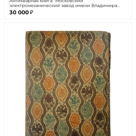
Антикварная книга "Московский
электромеханический завод имени Владимира
Ильича" 1970г.
30 000
₽