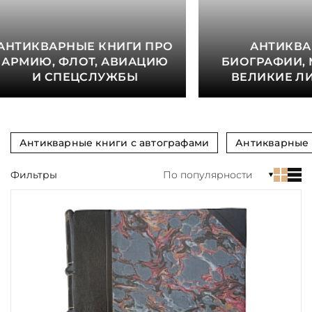
Тиснение
Цвет
АНТИКВАРНЫЕ КНИГИ ПРО
АНТИКВ
АРМИЮ, ФЛОТ, АВИАЦИЮ
БИОГРАФИИ, 
Пол и возраст
И СПЕЦСЛУЖБЫ
ВЕЛИКИЕ Л
Кому
Повод
Антикварные книги с автографами
Антикварные 
Религия
Фильтры
По популярности
Теги
Переплёт
Наличие