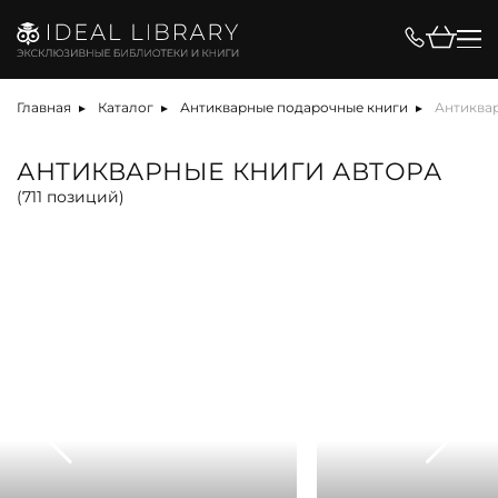
Цена, ₽
Главная
Каталог
Антикварные подарочные книги
Антиквар
АНТИКВАРНЫЕ КНИГИ АВТОРА
(
711
позиций)
Вид
Материал
Язык
Техника
Автор
Обрез