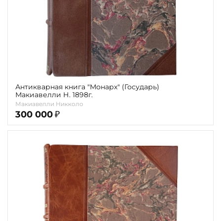
Антикварная книга "Монарх" (Государь)
Макиавелли Н. 1898г.
Макиавелли Никколо
300 000
₽