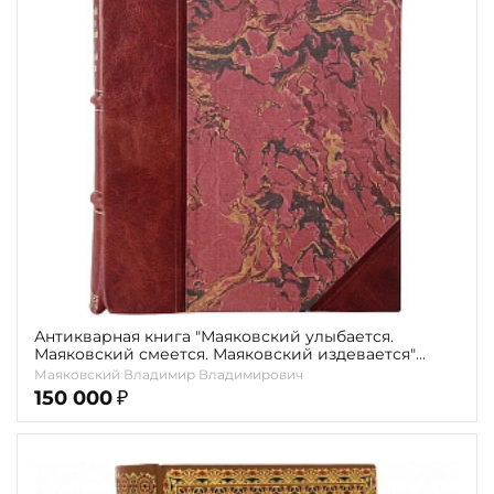
Антикварная книга "Маяковский улыбается.
Маяковский смеется. Маяковский издевается"
Маяковский В.В.(Сборник стихов) 1923г.
Маяковский Владимир Владимирович
150 000
₽