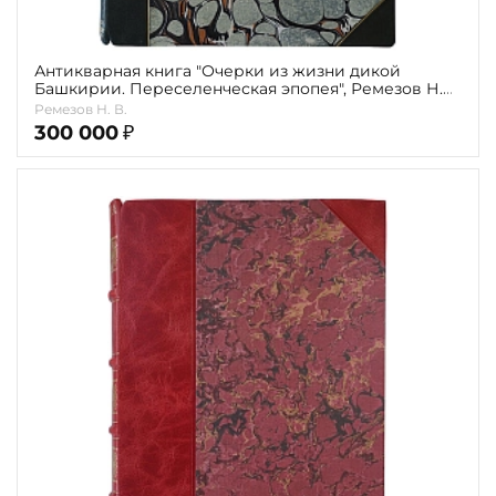
Антикварная книга "Очерки из жизни дикой
Башкирии. Переселенческая эпопея", Ремезов Н.
В., 1889 г.
Ремезов Н. В.
300 000
₽