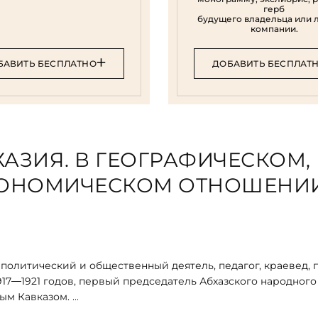
герб
будущего владельца или 
компании.
БАВИТЬ БЕСПЛАТНО
ДОБАВИТЬ БЕСПЛАТ
ХАЗИЯ. В ГЕОГРАФИЧЕСКОМ,
КОНОМИЧЕСКОМ ОТНОШЕНИ
олитический и общественный деятель, педагог, краевед, 
917—1921 годов, первый председатель Абхазского народного
ным Кавказом.
дения о быте и культуре абхазов.