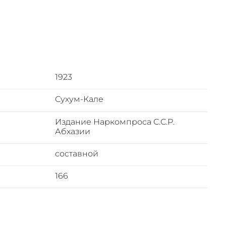
1923
Сухум-Кале
Издание Наркомпроса С.С.Р.
Абхазии
составной
166