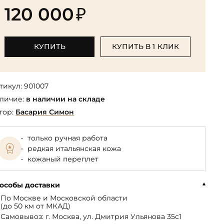
Библиотека мировой классики
общества
120 000
₽
(БМЛ)
Книга в подарок руководителю
ства,
Экономика и финансы
Библиотека мировой
Книги в подарок на День
ерика
Юмор
литературы для детей
рождения
КУПИТЬ
КУПИТЬ В 1 КЛИК
Юридические
Библиотека русской классики
Книги в подарок на Новый год
Финансы
Достоевский Ф.М. собрание
На 23 февраля
 и
сочинений
тикул:
901007
На 8 Марта
личие:
в наличии на складе
Жюль Верн собрание
сочинений
тор:
Басария Симон
Пушкина А.С. собрание
сочинений
только ручная работа
редкая итальянская кожа
кожаный переплет
особы доставки
По Москве и Московской области
(до 50 км от МКАД)
Самовывоз: г. Москва, ул. Дмитрия Ульянова 35с1