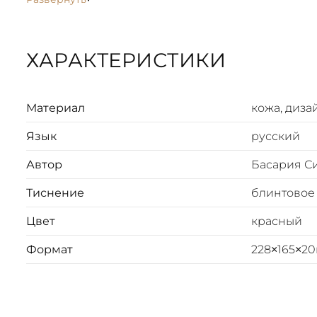
ХАРАКТЕРИСТИКИ
Материал
кожа, диза
Язык
русский
Автор
Басария С
Тиснение
блинтовое
Цвет
красный
Формат
228×165×2