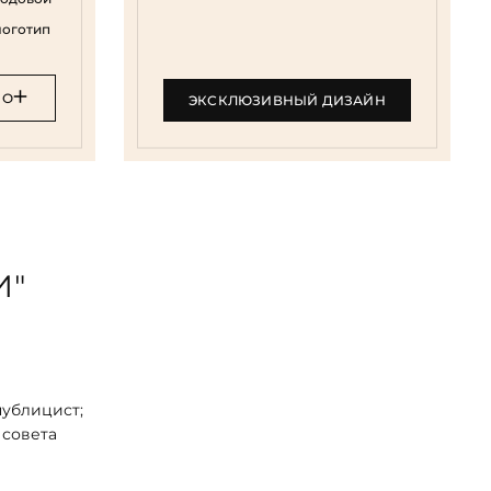
логотип
НО
ЭКСКЛЮЗИВНЫЙ ДИЗАЙН
И"
публицист;
 совета