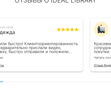
ОТЗЫВЫ О IDEAL LIBRARY
июля 2026
дежда
или быстро! Клиентоориентированность
Красиве
редварительно прислали видео,
сотрудн
жку, быстро отправили и положили
покупки.
пасибо!!!
великоле
ью
Читать по
для пода
рты
Отзыв Янде