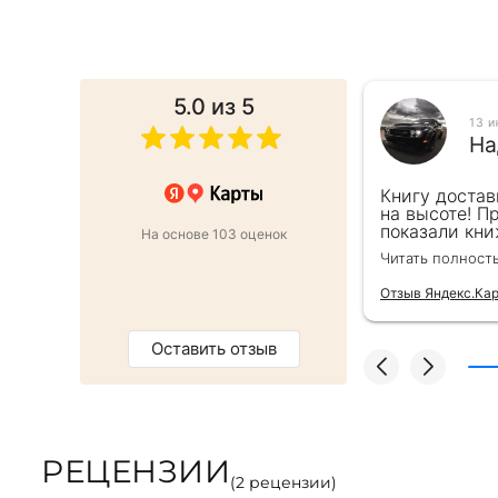
5.0
из 5
025
13 
ина Г.
На
от этапа заказа до доставки.Сервис
Книгу достав
,все просто и быстро.Книгой
на высоте! П
ы плотные,печать хорошая.
показали кни
На основе 103 оценок
ачество!
подарочек) С
Читать полност
Отзыв Яндекс.Ка
Оставить отзыв
РЕЦЕНЗИИ
(
2
рецензии)