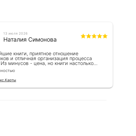
13 июля 2026
Наталия Симонова
йшие книги, приятное отношение
Пре
иков и отличная организация процесса
на 
 Из минусов - цена, но книги настолько
Пок
пны, что это того стоит. Идеальный вариант
рук
лностью
Чита
рка.
бла
выс
кс.Карты
Отзы
и п
зак
мно