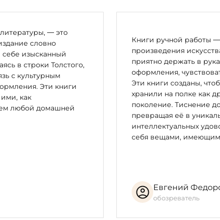
литературы, — это
Книги ручной работы — 
издание словно
произведения искусства
в себе изысканный
приятно держать в рука
сь в строки Толстого,
оформления, чувствоват
зь с культурным
Эти книги созданы, что
ормления. Эти книги
хранили на полке как д
 ими, как
поколение. Тиснение до
цем любой домашней
превращая её в уникал
интеллектуальных удово
себя вещами, имеющим
Евгений Федор
обозреватель