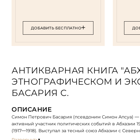
ДОБАВИТЬ БЕСПЛАТНО
ДО
АНТИКВАРНАЯ КНИГА "АБ
ЭТНОГРАФИЧЕСКОМ И Э
БАСАРИЯ С.
ОПИСАНИЕ
Симон Петрович Басария (псевдоним Симон Апсуа) — п
активный участник политических событий в Абхазии 1
(1917—1918). Выступал за тесный союз Абхазии с Север
В книге автор обобщил имевшиеся к тому времени све
Развернуть