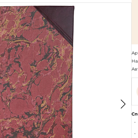
Религия
Спорт и Хобби
на
Путешествия и
Сказки. Басни. Фольклор
открытия
Тайные сообще
ры к
мистика, эзот
Словари. Энциклопедии
Религия
 Рыбалка
Транспорт
оль
Репринты
Экономика и 
Россия и Символика РФ
Энциклопедии
Ар
Сатира и Юмор
Словари
На
и
Ав
ка
Сп